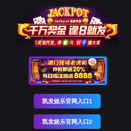
凯发娱乐官网入口1
凯发娱乐官网入口2